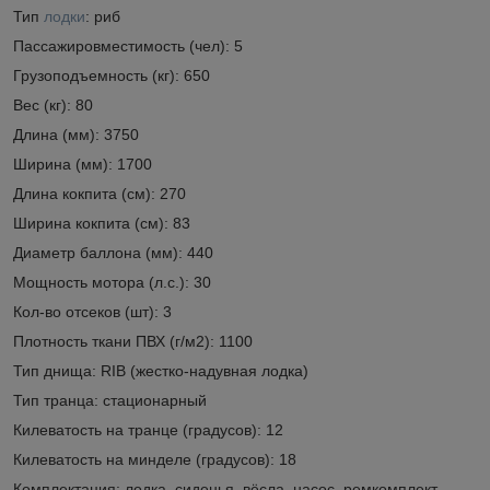
Тип
лодки
: риб
Пассажировместимость (чел): 5
Грузоподъемность (кг): 650
Вес (кг): 80
Длина (мм): 3750
Ширина (мм): 1700
Длина кокпита (см): 270
Ширина кокпита (см): 83
Диаметр баллона (мм): 440
Мощность мотора (л.с.): 30
Кол-во отсеков (шт): 3
Плотность ткани ПВХ (г/м2): 1100
Тип днища: RIB (жестко-надувная лодка)
Тип транца: стационарный
Килеватость на транце (градусов): 12
Килеватость на минделе (градусов): 18
Комплектация: лодка, сиденья, вёсла, насос, ремкомплект,