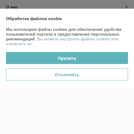
О нас
Обработка файлов cookie
Контакты
Мы используем файлы cookies для обеспечения удобства
пользователей портала и предоставления персональных
Доставка и оплата
рекомендаций.
Вы можете настроить файлы cookies или
отключить их.
График работы
Принять
Полная версия сайта
Отклонить
Политика обработки cookies
Сайт создан на платформе Deal.by
Информация для покупателя