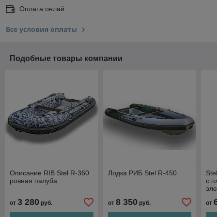
Оплата онлай
Все условия оплаты
Подобные товары компании
Описание RIB Stel R-360
Лодка РИБ Stel R-450
Ste
ровная палуба
с п
эл
3 280
8 350
от
руб.
от
руб.
от