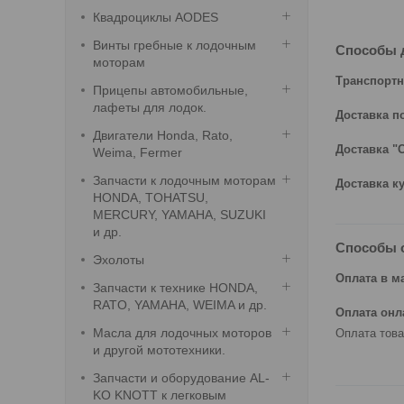
Квадроциклы AODES
Винты гребные к лодочным
Способы 
моторам
Транспортн
Прицепы автомобильные,
лафеты для лодок.
Доставка п
Двигатели Honda, Rato,
Доставка "
Weima, Fermer
Запчасти к лодочным моторам
Доставка к
HONDA, TOHATSU,
MERCURY, YAMAHA, SUZUKI
и др.
Способы 
Эхолоты
Оплата в м
Запчасти к технике HONDA,
RATO, YAMAHA, WEIMA и др.
Оплата онл
Масла для лодочных моторов
Оплата това
и другой мототехники.
Запчасти и оборудование AL-
KO KNOTT к легковым