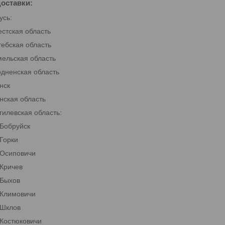
оставки:
усь:
естская область
тебская область
мельская область
одненская область
нск
нская область
гилевская область:
Бобруйск
Горки
Осиповичи
Кричев
Быхов
Климовичи
Шклов
Костюковичи