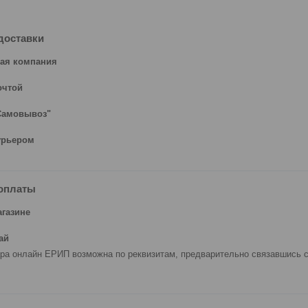
доставки
ая компания
очтой
Самовывоз"
урьером
оплаты
агазине
ай
ра онлайн ЕРИП возможна по реквизитам, предварительно связавшись с