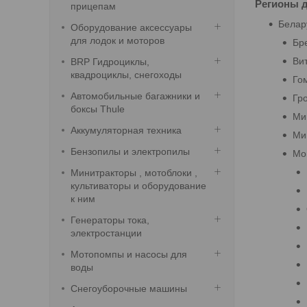
Регионы д
прицепам
Белар
Оборудование аксессуары
для лодок и моторов
Бр
Ви
BRP Гидроциклы,
квадроциклы, снегоходы
Го
Автомобильные багажники и
Гр
боксы Thule
Ми
Аккумуляторная техника
Ми
Бензопилы и электропилы
Мо
Минитракторы , мотоблоки ,
культиваторы и оборудование
к ним
Генераторы тока,
электростанции
Мотопомпы и насосы для
воды
Снегоуборочные машины