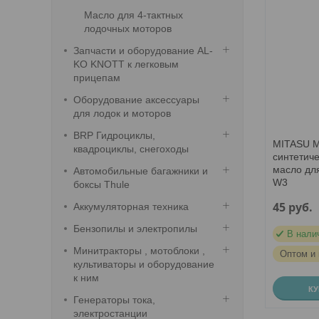
Масло для 4-тактных
лодочных моторов
Запчасти и оборудование AL-
KO KNOTT к легковым
прицепам
Оборудование аксессуары
для лодок и моторов
BRP Гидроциклы,
MITASU M
квадроциклы, снегоходы
синтетич
масло дл
Автомобильные багажники и
W3
боксы Thule
45
руб.
Аккумуляторная техника
Бензопилы и электропилы
В нали
Минитракторы , мотоблоки ,
Оптом и 
культиваторы и оборудование
к ним
К
Генераторы тока,
электростанции