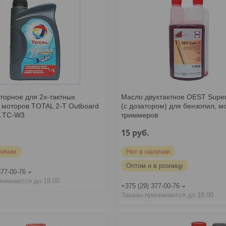
торное для 2x-тактных
Масло двухтактное OEST Super
 моторов TOTAL 2-T Outboard
(с дозатором) для бензопил, м
 TC-W3
триммеров
15
руб.
личии
Нет в наличии
Оптом и в розницу
377-00-76
инимаются до 18:00
+375 (29) 377-00-76
Заказы принимаются до 18:00