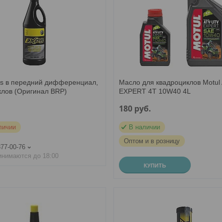
s в передний дифференциал,
Масло для квадроциклов Motul
клов (Оригинал BRP)
EXPERT 4T 10W40 4L
180
руб.
личии
В наличии
Оптом и в розницу
377-00-76
инимаются до 18:00
КУПИТЬ