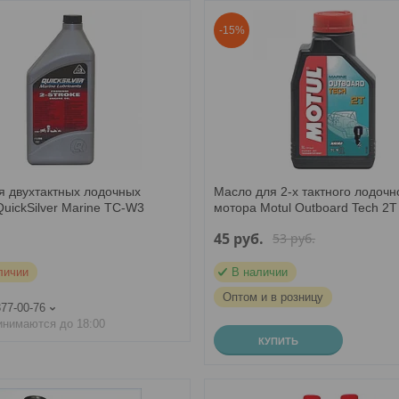
-15%
я двухтактных лодочных
Масло для 2-х тактного лодочн
uickSilver Marine TC-W3
мотора Motul Outboard Tech 2T
45
руб.
53
руб.
личии
В наличии
Оптом и в розницу
377-00-76
инимаются до 18:00
КУПИТЬ