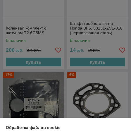
Штифт гребного винта
Коленвал комплект с
Honda BF5, 58131-ZV1-010
шатуном T2.6CBMS
(нержавеющая сталь)
В наличии
В наличии
200
14
275 руб.
18 руб.
руб.
руб.
Купить
Купить
-17%
-6%
Обработка файлов cookie