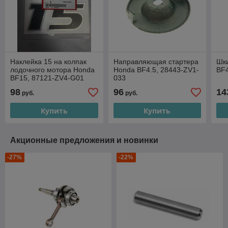
Наклейка 15 на колпак
Направляющая стартера
Шки
лодочного мотора Honda
Honda BF4.5, 28443-ZV1-
BF4
BF15, 87121-ZV4-G01
033
98
96
14
руб.
руб.
Купить
Купить
Акционные предложения и новинки
-27%
-22%