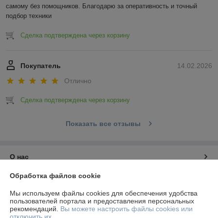
самому без помощников. Благодарю за оперативность и точный 
подбор техники
Сделка подтверждена через корзину
Покупатель
14.02.2026
Отлично
Сделка подтверждена через корзину
Показать все отзывы
О нас
Обработка файлов cookie
Контакты
Мы используем файлы cookies для обеспечения удобства
пользователей портала и предоставления персональных
Доставка и оплата
рекомендаций.
Вы можете настроить файлы cookies или
отключить их.