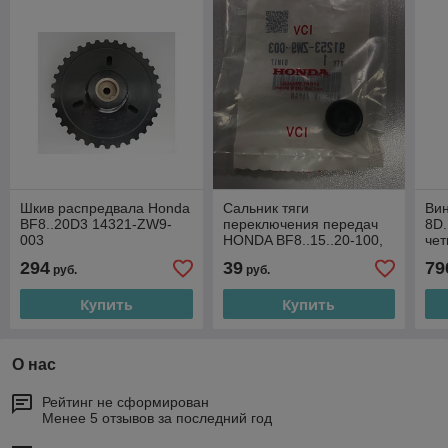
Шкив распредвала Honda
Сальник тяги
Вин
BF8..20D3 14321-ZW9-
переключения передач
8D.
003
HONDA BF8..15..20-100,
че
91253-ZW9-003
9-1
294
39
79
руб.
руб.
Купить
Купить
О нас
Рейтинг не сформирован
Менее 5 отзывов за последний год