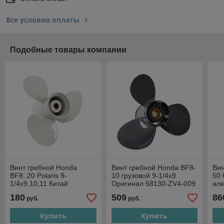
Все условия оплаты
Подобные товары компании
Винт гребной Honda
Винт гребной Honda BF8-
Вин
BF8..20 Polaris 9-
10 грузовой 9-1/4x9
50 
1/4x9,10,11 Китай
Оригинал 58130-ZV4-009
алю
01
180
509
86
руб.
руб.
Купить
Купить