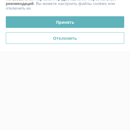
рекомендаций.
Вы можете настроить файлы cookies или
Работает с 14.10.2013
отключить их.
г. Гомель
ул. 30 лет БССР д.1, Гомель, Беларусь
Принять
Контакты
Отклонить
Сегодня работает с 10:00 до 15:00
Показать весь график работы
Отзывы о магазине
120 отзывов за всё время
Покупатель
14.02.2026
Отлично
Купила бортовой прицеп для квадроцикла отцу. Классно что можно 
у ребят купить сразу комплект . Забрали квадроцикл на прицепе .. 
подошел отлично.  А устройство самосвала помогает заезжать 
самому без помощников. Благодарю за оперативность и точный 