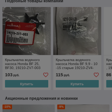
Подобные товары компании
Крыльчатка водяного
Крыльчатка водяного
Кры
насоса Honda BF 25,
насоса Honda BF 9,9 - 10
нас
BF30, 19210-ZV7-003
-15 старые 19210-ZV4-
, 1
651 до 2002 года
103
115
86
руб.
руб.
Купить
Купить
Акционные предложения и новинки
-10%
-9%