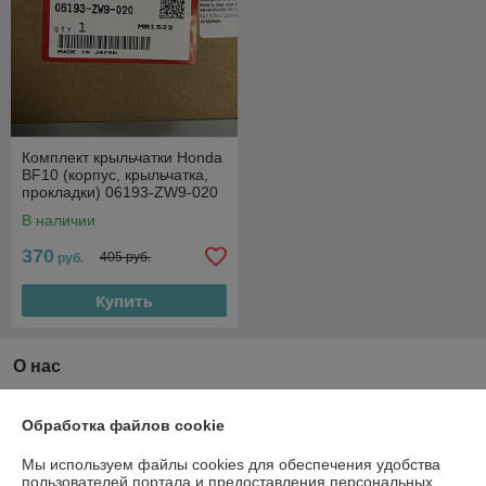
Комплект крыльчатки Honda
BF10 (корпус, крыльчатка,
прокладки) 06193-ZW9-020
В наличии
370
405 руб.
руб.
Купить
О нас
Рейтинг не сформирован
Менее 5 отзывов за последний год
Обработка файлов cookie
Компания продает на
Deal.by
Мы используем файлы cookies для обеспечения удобства
пользователей портала и предоставления персональных