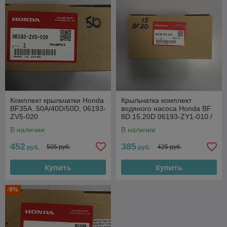
Комплект крыльчатки Honda
Крыльчатка комплект
BF35A..50A/40D/50D, 06193-
водяного насоса Honda BF
ZV5-020
8D.15.20D 06193-ZY1-010 /
06193-ZY1-020 / 06193-ZY1-
В наличии
В наличии
030
452
385
505 руб.
425 руб.
руб.
руб.
Купить
Купить
-9%