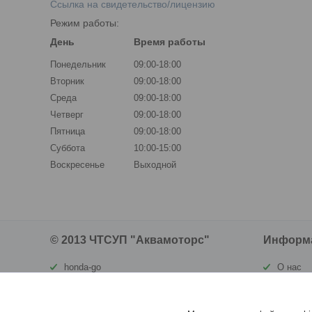
Ссылка на свидетельство/лицензию
Режим работы:
День
Время работы
Понедельник
09:00-18:00
Вторник
09:00-18:00
Среда
09:00-18:00
Четверг
09:00-18:00
Пятница
09:00-18:00
Суббота
10:00-15:00
Воскресенье
Выходной
© 2013 ЧТСУП "Аквамоторс"
Информ
honda-go
О нас
waterland.by
Контакт
ortomatras.by
Доставк