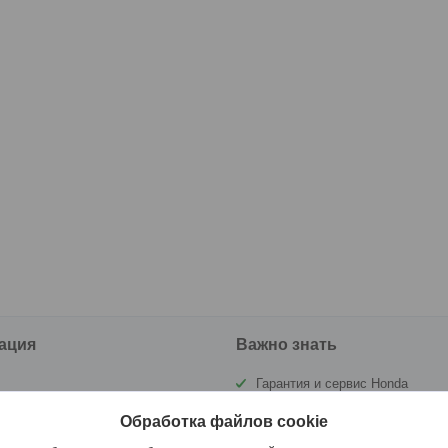
ация
Важно знать
Гарантия и сервис Honda
ы
Государственная инспекция по
Обработка файлов cookie
маломерным судам РБ (ГИМС)
а и оплата