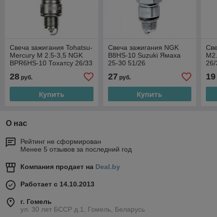
Свеча зажигания Tohatsu-
Свеча зажигания NGK
Све
Mercury M 2.5-3,5 NGK
B8HS-10 Suzuki Ямаха
M2
BPR6HS-10 Тохатсу 26/33
25-30 51/26
26/
Japan
28
27
19
руб.
руб.
Купить
Купить
О нас
Рейтинг не сформирован
Менее 5 отзывов за последний год
Компания продает на
Deal.by
Работает с 14.10.2013
г. Гомель
ул. 30 лет БССР д.1, Гомель, Беларусь