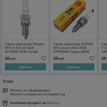
Свеча зажигания Tohatsu
Свеча зажигания SUZUKI
Све
MFS 5-9,8-20 NGK
DF5 после 2014 NGK
F 
DCPR6E 34/81 Китай
CPR6EA9 Сузуки 68/99
34/
26
34
29
руб.
руб.
Купить
Купить
О нас
Рейтинг не сформирован
Менее 5 отзывов за последний год
Компания продает на
Deal.by