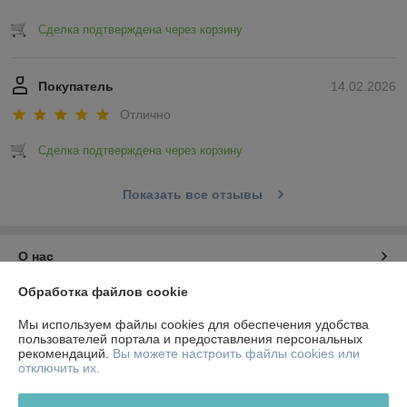
Сделка подтверждена через корзину
Покупатель
14.02.2026
Отлично
Сделка подтверждена через корзину
Показать все отзывы
О нас
Обработка файлов cookie
Контакты
Мы используем файлы cookies для обеспечения удобства
пользователей портала и предоставления персональных
Доставка и оплата
рекомендаций.
Вы можете настроить файлы cookies или
отключить их.
График работы