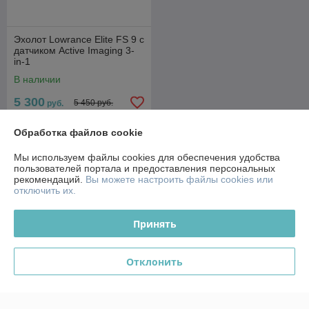
Эхолот Lowrance Elite FS 9 с
датчиком Active Imaging 3-
in-1
В наличии
5 300
5 450 руб.
руб.
Купить
Обработка файлов cookie
Мы используем файлы cookies для обеспечения удобства
пользователей портала и предоставления персональных
О нас
рекомендаций.
Вы можете настроить файлы cookies или
отключить их.
Рейтинг не сформирован
Менее 5 отзывов за последний год
Принять
Компания продает на
Deal.by
Работает с 14.10.2013
Отклонить
г. Гомель
ул. 30 лет БССР д.1, Гомель, Беларусь