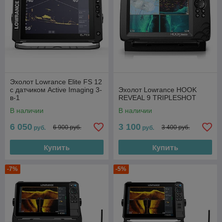
Эхолот Lowrance Elite FS 12
с датчиком Active Imaging 3-
Эхолот Lowrance HOOK
в-1
REVEAL 9 TRIPLESHOT
В наличии
В наличии
6 050
3 100
6 900 руб.
3 400 руб.
руб.
руб.
Купить
Купить
-7%
-5%