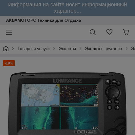
Информация на сайте носит информационный
характер...
АКВАМОТОРС Техника для Отдыха
Товары и услуги
Эхолоты
Эхолоты Lowrance
Э
-19%