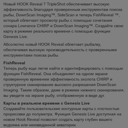
Новый HOOK Reveal 7 TripleShot обеспечивает высокую
эффективность благодаря проверенным инструментам поиска
рыбы, DownScan Imaging™, SideScan и теперь FishReveal ™,
который облегчает просмотр рыбы с помощью сочетания
сонара Lowrance CHIRP и DownScan Imaging™. Создайте свою
карту в режиме реального времени с помощью функции
Genesis Live.
Абсолютно новый HOOK Reveal облегчает рыбалку,
обеспечивая высокую производительность с проверенными
инструментами поиска рыбы.
FishReveal
Теперь рыбу еще легче найти и идентифицировать с помощью
функции FishReveal. Она объединяет на одном экране
проверенную временем эффективность эхолота CHIRP и
структурное сканирование высокого разрешения DownScan
Imaging. Таким образом, даже в режиме нижнего сканирования,
вы увидите на экране рыбу, отображенную в виде дуг.
Карты в реальном времени с Genesis Live
Создавайте пользовательские контурные карты с плотностью
прорисовки до полуметра. Функция Genesis Live доступная на
новом Hook Reveal позволит создать карту глубин вашего
водоема или неизведанной акватории.