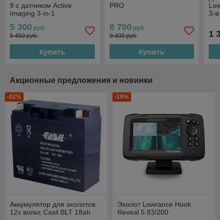
9 с датчиком Active
PRO
Low
Imaging 3-in-1
3-в
5 300
8 700
руб.
руб.
1 
5 450 руб.
9 400 руб.
Купить
Купить
Акционные предложения и новинки
-42%
-19%
Аккумулятор для эхолотов
Эхолот Lowrance Hook
12v вольт, Casil BLT 18ah
Reveal 5 83/200