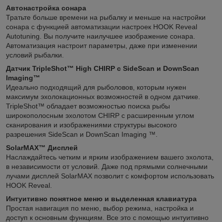
Автонастройка сонара
Тратьте больше времени на рыбалку и меньше на настройки
сонара с функцией автоматизации настроек HOOK Reveal
Autotuning. Вы получите наилучшее изображение сонара.
Автоматизация настроит параметры, даже при изменении
условий рыбалки.
Датчик TripleShot™ High CHIRP с SideScan и DownScan
Imaging™
Идеально подходящий для рыболовов, которым нужен
максимум эхолокационных возможностей в одном датчике.
TripleShot™ обладает возможностью поиска рыбы
широкополосным эхолотом CHIRP с расширенным углом
сканирования и изображениями структуры высокого
разрешения SideScan и DownScan Imaging ™.
SolarMAX™ Дисплей
Наслаждайтесь четким и ярким изображением вашего эхолота,
в независимости от условий. Даже под прямыми солнечными
лучами дисплей SolarMAX позволит с комфортом использовать
HOOK Reveal.
Интуитивно понятное меню и выделенная клавиатура
Простая навигация по меню, выбор режима, настройка и
доступ к основным функциям. Все это с помощью интуитивно