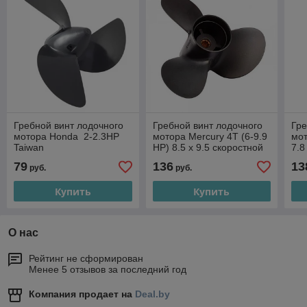
Гребной винт лодочного
Гребной винт лодочного
Гре
мотора Honda 2-2.3HP
мотора Mercury 4T (6-9.9
мот
Taiwan
HP) 8.5 x 9.5 скоростной
7.8
Та
79
136
13
руб.
руб.
Купить
Купить
О нас
Рейтинг не сформирован
Менее 5 отзывов за последний год
Компания продает на
Deal.by