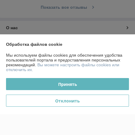
Показать все отзывы
О нас
Контакты
Обработка файлов cookie
Мы используем файлы cookies для обеспечения удобства
Доставка и оплата
пользователей портала и предоставления персональных
рекомендаций.
Вы можете настроить файлы cookies или
отключить их.
График работы
Принять
Полная версия сайта
Политика обработки cookies
Отклонить
Сайт создан на платформе Deal.by