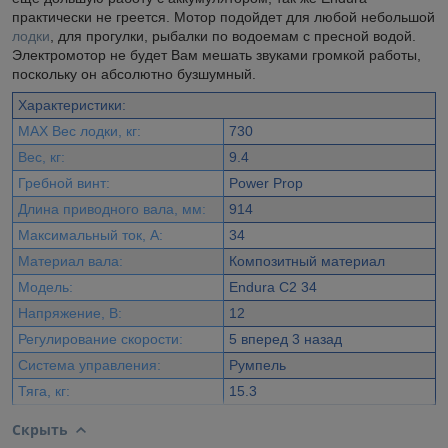
практически не греется. Мотор подойдет для любой небольшой
лодки
, для прогулки, рыбалки по водоемам с пресной водой.
Электромотор не будет Вам мешать звуками громкой работы,
поскольку он абсолютно бузшумный.
Характеристики:
MAX Вес лодки, кг:
730
Вес, кг:
9.4
Гребной винт:
Power Prop
Длина приводного вала, мм:
914
Максимальный ток, A:
34
Материал вала:
Композитный материал
Модель:
Endura C2 34
Напряжение, В:
12
Регулирование скорости:
5 вперед 3 назад
Система управления:
Румпель
Тяга, кг:
15.3
Скрыть