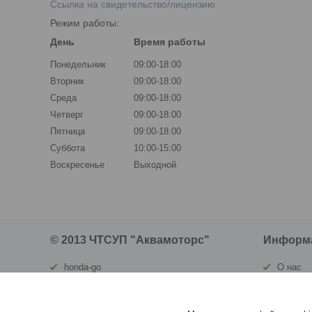
Ссылка на свидетельство/лицензию
Режим работы:
День
Время работы
Понедельник
09:00-18:00
Вторник
09:00-18:00
Среда
09:00-18:00
Четверг
09:00-18:00
Пятница
09:00-18:00
Суббота
10:00-15:00
Воскресенье
Выходной
© 2013 ЧТСУП "Аквамоторс"
Информ
honda-go
О нас
waterland.by
Контакт
ortomatras.by
Доставк