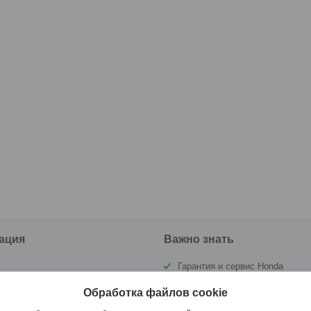
ация
Важно знать
Гарантия и сервис Honda
ы
Государственная инспекция по
Обработка файлов cookie
маломерным судам РБ (ГИМС)
а и оплата