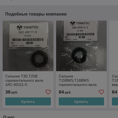
Подобные товары компании
Сальник T30,T25B
Сальник
Са
горизонтального вала
T15BMS,T18BMS
T1
3AC-60111-0
горизонтального вала
вер
346-65013-0
Toh
36
84
64
руб.
руб.
Купить
Купить
О нас