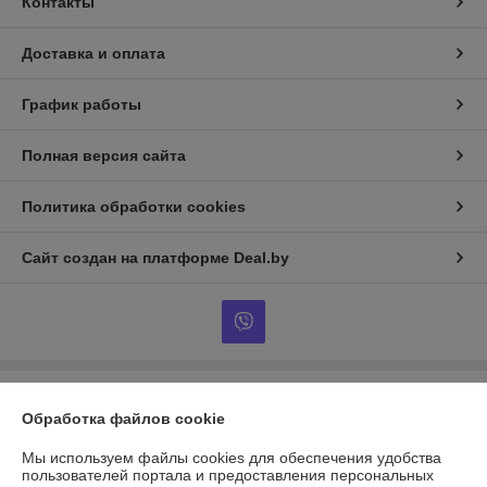
Контакты
Доставка и оплата
График работы
Полная версия сайта
Политика обработки cookies
Сайт создан на платформе Deal.by
Информация для покупателя
Обработка файлов cookie
Юридическое лицо:
ЧТСУП "Аквамоторс"
РБ, 246008, г. Гомель ул. 30лет БССР, 1/100
Мы используем файлы cookies для обеспечения удобства
пользователей портала и предоставления персональных