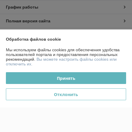
График работы
Полная версия сайта
Политика обработки cookies
Обработка файлов cookie
Сайт создан на платформе Deal.by
Мы используем файлы cookies для обеспечения удобства
пользователей портала и предоставления персональных
рекомендаций.
Вы можете настроить файлы cookies или
отключить их.
Принять
Информация для покупателя
Отклонить
Юридическое лицо:
ЧТСУП "Аквамоторс"
РБ, 246008, г. Гомель ул. 30лет БССР, 1/100
Регистрационный номер ЕГР: 491059832
УНП: 491059832
Регистрационный орган: Гомельский городской исполнительный