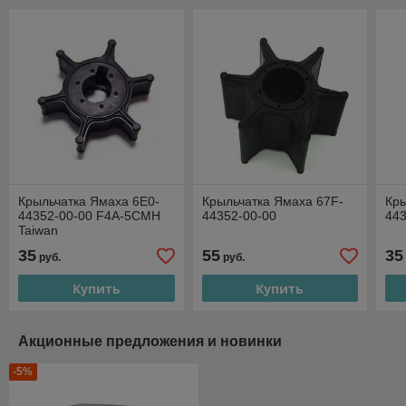
Крыльчатка Ямаха 6E0-
Крыльчатка Ямаха 67F-
Кры
44352-00-00 F4A-5CMH
44352-00-00
443
Taiwan
35
55
35
руб.
руб.
Купить
Купить
Акционные предложения и новинки
-5%