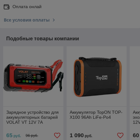
Оплата онлай
Все условия оплаты
Подобные товары компании
Зарядное устройство для
Аккумулятор TopON TOP-
Акк
аккумуляторных батарей
X100 96Ah LiFe-Po4
эхо
VOLAT VT 12V 7A
12V
AGM/GEL/WET/LiFePO4
Интеллектуальное
65
1 090
60
96 руб.
руб.
руб.