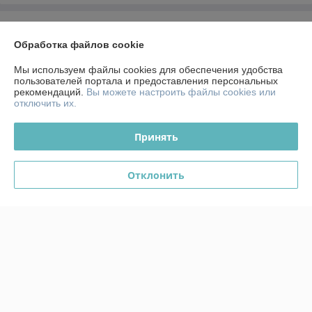
О нас
Обработка файлов cookie
Контакты
Мы используем файлы cookies для обеспечения удобства
пользователей портала и предоставления персональных
рекомендаций.
Вы можете настроить файлы cookies или
Доставка и оплата
отключить их.
График работы
Принять
Полная версия сайта
Отклонить
Политика обработки cookies
Сайт создан на платформе Deal.by