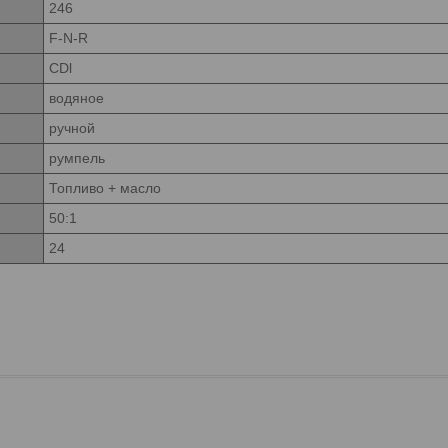
246
F-N-R
CDl
водяное
ручной
румпель
Топливо + масло
50:1
24