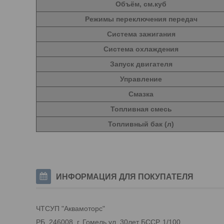
Объём, см.куб
Режимы переключения передач
Система зажигания
Система охлаждения
Запуск двигателя
Управление
Смазка
Топливная смесь
Топливный бак (л)
ИНФОРМАЦИЯ ДЛЯ ПОКУПАТЕЛЯ
ЧТСУП "Аквамоторс"
РБ, 246008, г. Гомель ул. 30лет БССР, 1/100