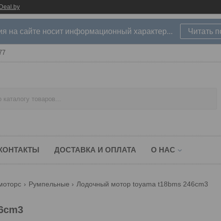
Deal.by
 на сайте носит информационный характер...
Читать 
77
КОНТАКТЫ
ДОСТАВКА И ОПЛАТА
О НАС
моторс
Румпельные
Лодочный мотор toyama t18bms 246cm3
6cm3