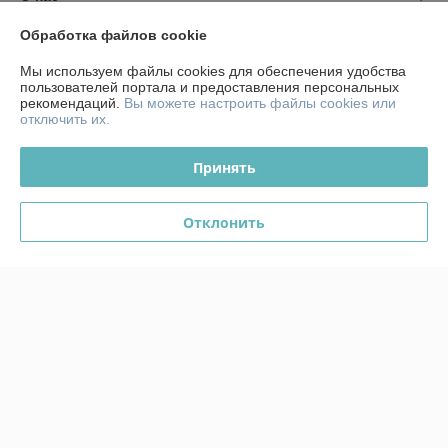
Обработка файлов cookie
Контакты
Мы используем файлы cookies для обеспечения удобства
пользователей портала и предоставления персональных
Доставка и оплата
рекомендаций.
Вы можете настроить файлы cookies или
отключить их.
График работы
Принять
Полная версия сайта
Отклонить
Политика обработки cookies
Сайт создан на платформе Deal.by
Информация для покупателя
Юридическое лицо:
ЧТСУП "Аквамоторс"