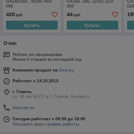
GX140/160, 78106-YB3-
GX160..200, 12251-ZL0-
GX1
000
003
02
420
44
19
руб.
руб.
Купить
Купить
О нас
Рейтинг не сформирован
Менее 5 отзывов за последний год
Компания продает на
Deal.by
Работает с 14.10.2013
г. Гомель
ул. 30 лет БССР д.1, Гомель, Беларусь
Контакты
Сегодня работает с 09:00 до 18:00
Показать весь график работы