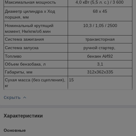
Максимальная мощность
4,0 кВт (5,5 л. с.) / 3 600
Диаметр цилиндра x Ход
68 х 45
поршня, мм
Номинальный крутящий
10,3 / 1,05 / 2500
момент, Нм/кгм/об.мин
Система зажигания
транзисторная
Система запуска
ручной стартер,
Топливо
бензин АИ92
Объем бензобака, л
3,1
Габариты, мм
312х362х335
Сухая масса (без сцепления),
15
кг
Скрыть
Характеристики
Основные