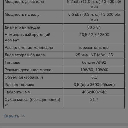
Мощность двигателя
8,2 кВт (11,0 л. с.) / 3 600 об/
мин
Мощность на валу
6,6 кВт (8,9 л. с.) / 3 600 об/
мин
Диаметр цилиндра
88 х 64
Номинальный крутящий
26,5 / 2,7 / 2500
момент
Расположение коленвала
горизонтальное
Диаметр/резьба вала
25 мм/ INT М8х1,25
Топливо
бензин АИ92
Рекомендованное масло
10W30, 10W40
Объем бензобака, л
6,1
Расход топлива
3,5 (при 3600 об/мин)
Габариты, мм
406х460х448
Сухая масса (без сцепления),
31,7
кг
Скрыть