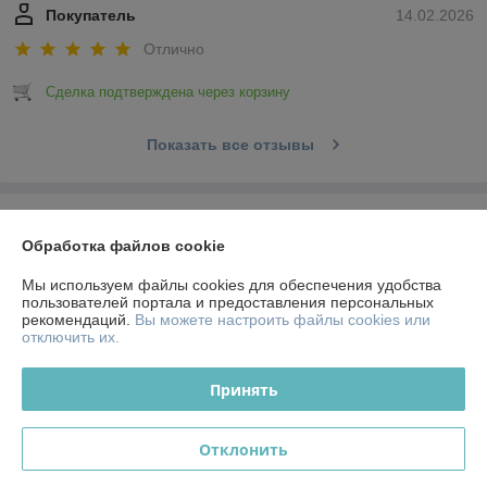
Покупатель
14.02.2026
Отлично
Сделка подтверждена через корзину
Показать все отзывы
О нас
Обработка файлов cookie
Контакты
Мы используем файлы cookies для обеспечения удобства
пользователей портала и предоставления персональных
рекомендаций.
Вы можете настроить файлы cookies или
Доставка и оплата
отключить их.
График работы
Принять
Полная версия сайта
Отклонить
Политика обработки cookies