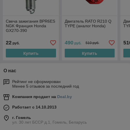
Свеча зажигания BPR6ES
Двигатель RATO R210 Q
Дв
NGK Франция Honda
TYPE (аналог Honda)
TYP
GX270-390
22
490
51
510 руб.
руб.
руб.
Купить
Купить
О нас
Рейтинг не сформирован
Менее 5 отзывов за последний год
Компания продает на
Deal.by
Работает с 14.10.2013
г. Гомель
ул. 30 лет БССР д.1, Гомель, Беларусь