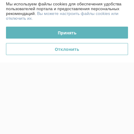
О нас
Мы используем файлы cookies для обеспечения удобства
пользователей портала и предоставления персональных
рекомендаций.
Вы можете настроить файлы cookies или
Контакты
отключить их.
Доставка и оплата
Принять
График работы
Отклонить
Полная версия сайта
Политика обработки cookies
Сайт создан на платформе Deal.by
Информация для покупателя