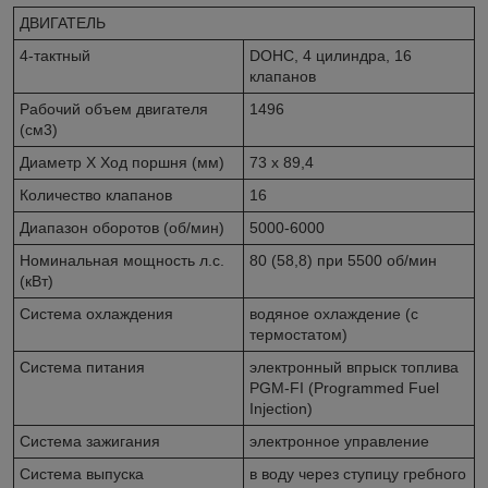
ДВИГАТЕЛЬ
4-тактный
DОНС, 4 цилиндра, 16
клапанов
Рабочий объем двигателя
1496
(см3)
Диаметр Х Ход поршня (мм)
73 х 89,4
Количество клапанов
16
Диапазон оборотов (об/мин)
5000-6000
Номинальная мощность л.с.
80 (58,8) при 5500 об/мин
(кВт)
Система охлаждения
водяное охлаждение (с
термостатом)
Система питания
электронный впрыск топлива
PGM-FI (Programmed Fuel
Injection)
Система зажигания
электронное управление
Система выпуска
в воду через ступицу гребного