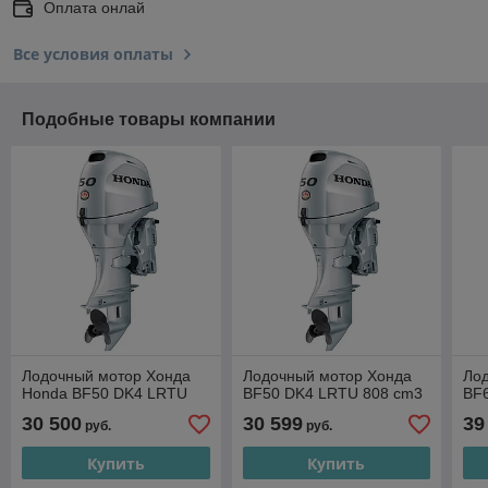
Оплата онлай
Все условия оплаты
Подобные товары компании
Лодочный мотор Хонда
Лодочный мотор Хонда
Ло
Honda BF50 DK4 LRTU
BF50 DK4 LRTU 808 cm3
BF
30 500
30 599
39
руб.
руб.
Купить
Купить