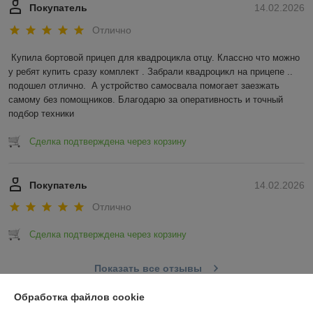
Покупатель
14.02.2026
Отлично
Купила бортовой прицеп для квадроцикла отцу. Классно что можно 
у ребят купить сразу комплект . Забрали квадроцикл на прицепе .. 
подошел отлично.  А устройство самосвала помогает заезжать 
самому без помощников. Благодарю за оперативность и точный 
подбор техники
Сделка подтверждена через корзину
Покупатель
14.02.2026
Отлично
Сделка подтверждена через корзину
Показать все отзывы
Обработка файлов cookie