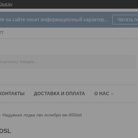
Deal.by
 на сайте носит информационный характер...
Читать 
77
КОНТАКТЫ
ДОСТАВКА И ОПЛАТА
О НАС
Надувная лодка пвх колибри км-450dsl
0DSL