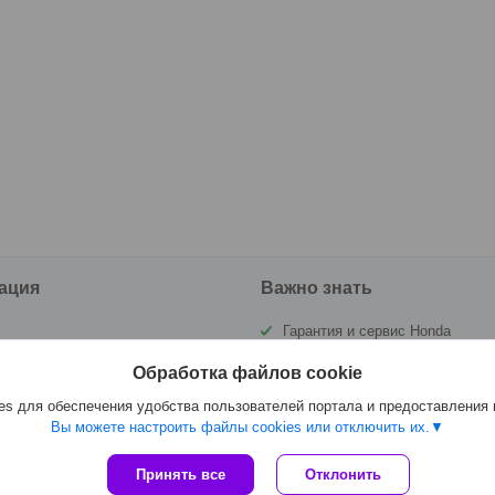
ация
Важно знать
Гарантия и сервис Honda
ы
Государственная инспекция по
Обработка файлов cookie
маломерным судам РБ (ГИМС)
а и оплата
s для обеспечения удобства пользователей портала и предоставления
Вы можете настроить файлы cookies или отключить их.
Сайт создан на платформе Deal.by
Принять все
Отклонить
Политика обработки файлов cookies