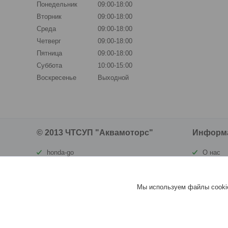
Понедельник
09:00-18:00
Вторник
09:00-18:00
Среда
09:00-18:00
Четверг
09:00-18:00
Пятница
09:00-18:00
Суббота
10:00-15:00
Воскресенье
Выходной
© 2013 ЧТСУП "Аквамоторс"
Информ
honda-go
О нас
waterland.by
Контакт
ortomatras.by
Доставк
Мы используем файлы cookie
vivax.by