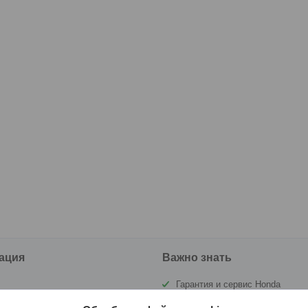
ация
Важно знать
Гарантия и сервис Honda
ы
Государственная инспекция по