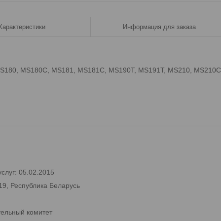
Характеристики
Информация для заказа
1, MS180, MS180C, MS181, MS181C, MS190T, MS191T, MS210, MS210C
слуг: 05.02.2015
19, Республика Беларусь
тельный комитет