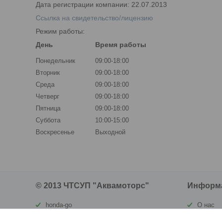
Дата регистрации компании: 22.07.2013
Ссылка на свидетельство/лицензию
Режим работы:
День
Время работы
Понедельник
09:00-18:00
Вторник
09:00-18:00
Среда
09:00-18:00
Четверг
09:00-18:00
Пятница
09:00-18:00
Суббота
10:00-15:00
Воскресенье
Выходной
© 2013 ЧТСУП "Аквамоторс"
Информ
honda-go
О нас
waterland.by
Контакт