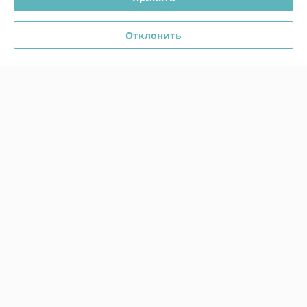
Покупатель
14.02.2026
Отклонить
Отлично
Сделка подтверждена через корзину
Показать все отзывы
О нас
Контакты
Доставка и оплата
График работы
Полная версия сайта