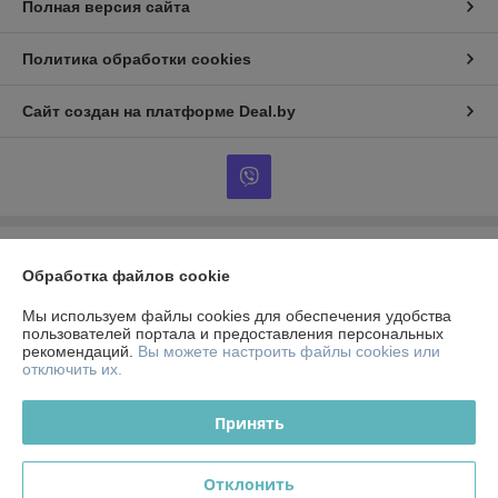
Полная версия сайта
Политика обработки cookies
Сайт создан на платформе Deal.by
Информация для покупателя
Обработка файлов cookie
Юридическое лицо:
ЧТСУП "Аквамоторс"
РБ, 246008, г. Гомель ул. 30лет БССР, 1/100
Мы используем файлы cookies для обеспечения удобства
пользователей портала и предоставления персональных
Регистрационный номер ЕГР: 491059832
рекомендаций.
Вы можете настроить файлы cookies или
отключить их.
УНП: 491059832
Регистрационный орган: Гомельский городской исполнительный
Принять
комитет
Дата регистрации компании: 22.07.2013
Отклонить