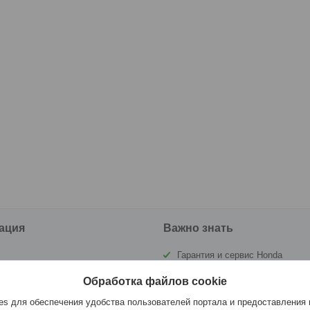
ация
Важно знать
Гарантия и сервис Honda
ы
Государственная инспекция по
Обработка файлов cookie
маломерным судам РБ (ГИМС)
а и оплата
s для обеспечения удобства пользователей портала и предоставления