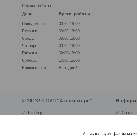
Режим работы:
День
Время работы
Понедельник
09:00-18:00
Вторник
09:00-18:00
Среда
09:00-18:00
Четверг
09:00-18:00
Пятница
09:00-18:00
Суббота
10:00-15:00
Воскресенье
Выходной
© 2013 ЧТСУП "Аквамоторс"
Информ
honda-go
О нас
waterland.by
Контакт
ortomatras.by
Доставк
Мы используем файлы cookie
vivax.by