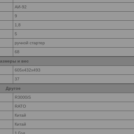
АИ-92
9
1,8
5
ручной стартер
68
азмеры и вес
605x432x493
37
Другое
R3000iS
RATO
Китай
Китай
1 Год