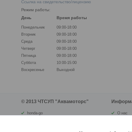
Ссылка на свидетельство/лицензию
Режим работы:
День
Время работы
Понедельник
09:00-18:00
Вторник
09:00-18:00
Среда
09:00-18:00
Четверг
09:00-18:00
Пятница
09:00-18:00
Суббота
10:00-15:00
Воскресенье
Выходной
© 2013 ЧТСУП "Аквамоторс"
Информ
honda-go
О нас
waterland.by
Контакт
ortomatras.by
Доставк