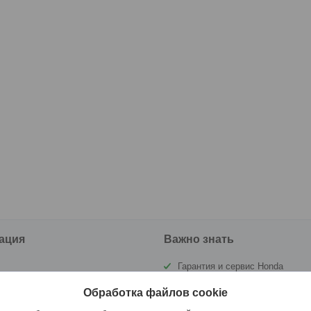
ация
Важно знать
Гарантия и сервис Honda
ы
Государственная инспекция по
Обработка файлов cookie
маломерным судам РБ (ГИМС)
а и оплата