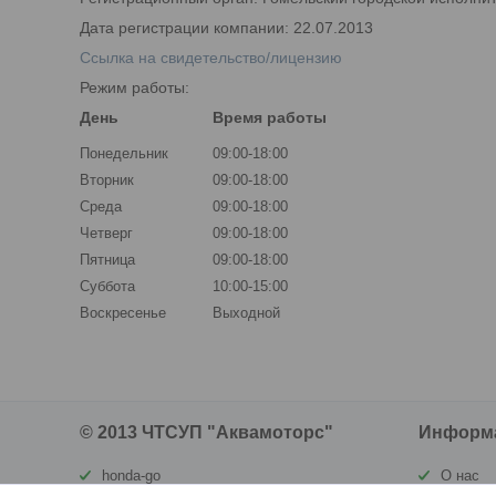
Дата регистрации компании: 22.07.2013
Ссылка на свидетельство/лицензию
Режим работы:
День
Время работы
Понедельник
09:00-18:00
Вторник
09:00-18:00
Среда
09:00-18:00
Четверг
09:00-18:00
Пятница
09:00-18:00
Суббота
10:00-15:00
Воскресенье
Выходной
© 2013 ЧТСУП "Аквамоторс"
Информ
honda-go
О нас