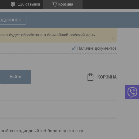
120 отзывов
Корзина
подробнее
явка будет обработана в ближайший рабочий день.
Наличие документов
Найти
КОРЗИНА
Фонарь габаритный светодиодный led белого цвета c кронштейном ft-019 b+k led