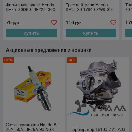
Фильтр масляный Honda
Трос нейтрали Honda
Тро
BF75..90DK0, BF225..300
BF15-20 17940-ZW9-010
20 
75
116
17
руб.
руб.
Купить
Купить
Акционные предложения и новинки
-16%
-4%
Свеча зажигания Honda BF
20A..50A, BF75A-90 NGK
Карбюратор 16100-ZV1-A03