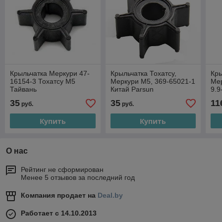
Крыльчатка Меркури 47-
Крыльчатка Тохатсу,
Кры
16154-3 Тохатсу М5
Меркури М5, 369-65021-1
Ме
Тайвань
Китай Parsun
9.9
35
35
11
руб.
руб.
Купить
Купить
О нас
Рейтинг не сформирован
Менее 5 отзывов за последний год
Компания продает на
Deal.by
Работает с 14.10.2013