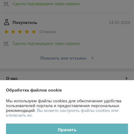
Сделка подтверждена через корзину
Покупатель
14.02.2026
Отлично
Сделка подтверждена через корзину
Показать все отзывы
О нас
Обработка файлов cookie
Контакты
Мы используем файлы cookies для обеспечения удобства
пользователей портала и предоставления персональных
Доставка и оплата
рекомендаций.
Вы можете настроить файлы cookies или
отключить их.
График работы
Принять