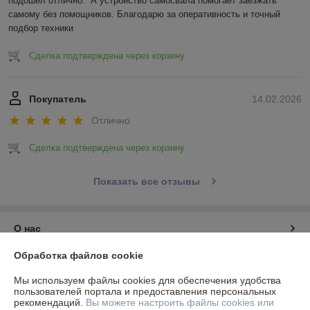
подошел отлично.  А устройство самосвала помогает заезжать 
самому без помощников. Благодарю за оперативность и точный 
подбор техники
Сделка подтверждена через корзину
Покупатель
14.02.2026
Отлично
Сделка подтверждена через корзину
Показать все отзывы
О нас
Обработка файлов cookie
Контакты
Мы используем файлы cookies для обеспечения удобства
пользователей портала и предоставления персональных
Доставка и оплата
рекомендаций.
Вы можете настроить файлы cookies или