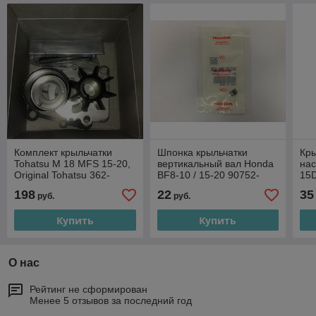
Комплект крыльчатки
Шпонка крыльчатки
Кры
Tohatsu M 18 MFS 15-20,
вертикальный вал Honda
на
Original Tohatsu 362-
BF8-10 / 15-20 90752-
15
87322-0
ZW9-A30 Оригинал
А32
198
22
35
руб.
руб.
Купить
Купить
О нас
Рейтинг не сформирован
Менее 5 отзывов за последний год