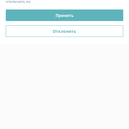
отключить их.
График работы
Принять
Полная версия сайта
Отклонить
Политика обработки cookies
Сайт создан на платформе Deal.by
Информация для покупателя
Юридическое лицо:
ЧТСУП "Аквамоторс"
РБ, 246008, г. Гомель ул. 30лет БССР, 1/100
Регистрационный номер ЕГР: 491059832
УНП: 491059832
Регистрационный орган: Гомельский городской исполнительный