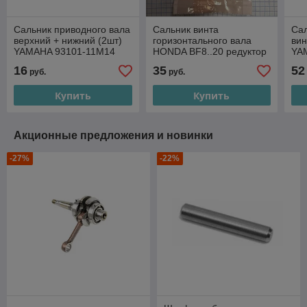
Сальник приводного вала
Сальник винта
Сал
верхний + нижний (2шт)
горизонтального вала
вин
YAMAHA 93101-11M14
HONDA BF8..20 редуктор
YA
17мм, 91252-ZW9-003
16
35
52
руб.
руб.
Купить
Купить
Акционные предложения и новинки
-27%
-22%