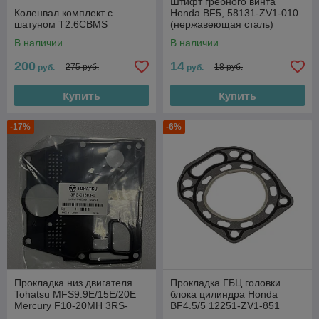
Штифт гребного винта
Коленвал комплект с
Honda BF5, 58131-ZV1-010
шатуном T2.6CBMS
(нержавеющая сталь)
В наличии
В наличии
200
14
275 руб.
18 руб.
руб.
руб.
Купить
Купить
-17%
-6%
Прокладка низ двигателя
Прокладка ГБЦ головки
Tohatsu MFS9.9E/15E/20E
блока цилиндра Honda
Mercury F10-20MH 3RS-
BF4.5/5 12251-ZV1-851
01303-0