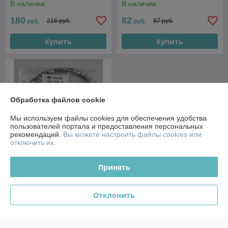
В наличии
В наличии
180
82
216 руб.
87 руб.
руб.
руб.
Купить
Купить
Обработка файлов cookie
Мы используем файлы cookies для обеспечения удобства
пользователей портала и предоставления персональных
рекомендаций.
Вы можете настроить файлы cookies или
отключить их.
Принять
3H8-10061-0 Ремень ГРМ
Tohatsu, Mercury F9.9-20л.с.
Япония
Отклонить
В наличии
192
руб.