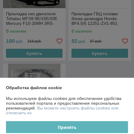
Прокладка низ двигателя
Прокладка ГБЦ головки
Tohatsu MFS9.9E/15E/20E
блока цилиндра Honda
Mercury F10-20MH 3RS-
BF4.5/5 12251-ZV1-851
01303-0
В наличии
В наличии
180
82
216 руб.
87 руб.
руб.
руб.
Купить
Купить
Обработка файлов cookie
Мы используем файлы cookies для обеспечения удобства
пользователей портала и предоставления персональных
рекомендаций.
Вы можете настроить файлы cookies или
отключить их.
Принять
3H8-10061-0 Ремень ГРМ