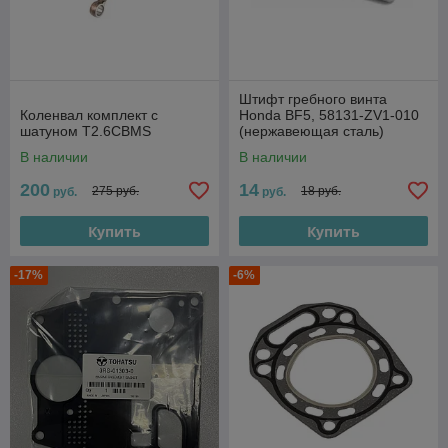
Штифт гребного винта
Коленвал комплект с
Honda BF5, 58131-ZV1-010
шатуном T2.6CBMS
(нержавеющая сталь)
В наличии
В наличии
200
14
275 руб.
18 руб.
руб.
руб.
Купить
Купить
-17%
-6%