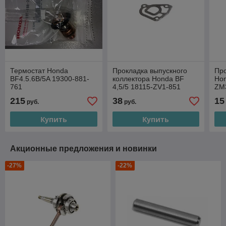
Термостат Honda
Прокладка выпускного
Пр
BF4.5.6B/5A 19300-881-
коллектора Honda BF
Hon
761
4,5/5 18115-ZV1-851
ZM
215
38
15
руб.
руб.
Купить
Купить
Акционные предложения и новинки
-27%
-22%