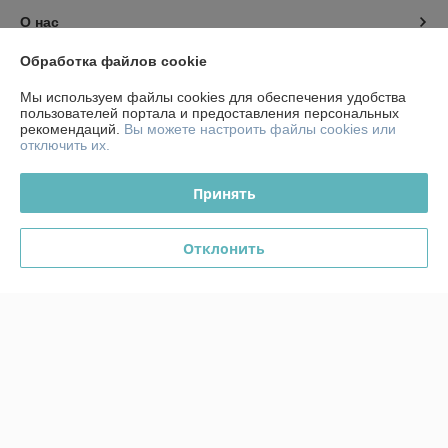
О нас
Обработка файлов cookie
Контакты
Мы используем файлы cookies для обеспечения удобства
пользователей портала и предоставления персональных
Доставка и оплата
рекомендаций.
Вы можете настроить файлы cookies или
отключить их.
График работы
Принять
Полная версия сайта
Отклонить
Политика обработки cookies
Сайт создан на платформе Deal.by
Информация для покупателя