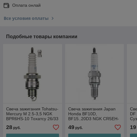
Оплата онлай
Все условия оплаты
Подобные товары компании
Свеча зажигания Tohatsu-
Свеча зажигания Japan
Све
Mercury M 2.5-3,5 NGK
Honda BF10D,
DF
BPR6HS-10 Тохатсу 26/33
BF15..20D3 NGK CR5EH-
Суз
Japan
9 Хонда 66/89
28
49
19
руб.
руб.