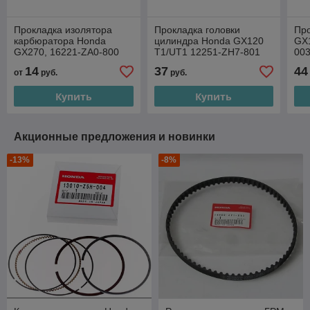
Прокладка изолятора
Прокладка головки
Пр
карбюратора Honda
цилиндра Honda GX120
GX1
GX270, 16221-ZA0-800
T1/UT1 12251-ZH7-801
00
14
37
44
от
руб.
руб.
Купить
Купить
Акционные предложения и новинки
-13%
-8%