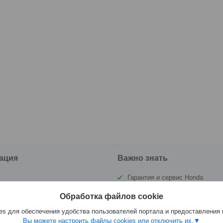
ация
Важно знать
Гарантия и сервис Honda
ы
Государственная инспекция по
Обработка файлов cookie
маломерным судам РБ (ГИМС)
а и оплата
s для обеспечения удобства пользователей портала и предоставления
Вы можете настроить файлы cookies или отключить их.