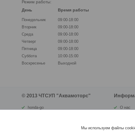
Режим работы:
День
Время работы
Понедельник
09:00-18:00
Вторник
09:00-18:00
Среда
09:00-18:00
Четверг
09:00-18:00
Пятница
09:00-18:00
Суббота
10:00-15:00
Воскресенье
Выходной
© 2013 ЧТСУП "Аквамоторс"
Информ
honda-go
О нас
waterland.by
Контакт
ortomatras.by
Доставк
Мы используем файлы cookie
vivax.by