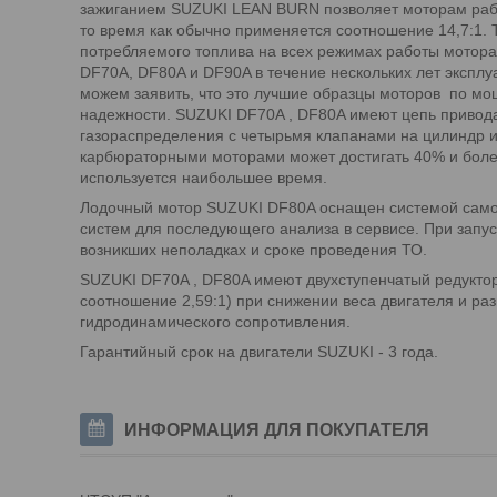
зажиганием SUZUKI LEAN BURN позволяет моторам работ
то время как обычно применяется соотношение 14,7:1.
потребляемого топлива на всех режимах работы мотор
DF70A, DF80A и DF90A в течение нескольких лет эксплу
можем заявить, что это лучшие образцы моторов по мо
надежности. SUZUKI DF70A , DF80A имеют цепь привода
газораспределения с четырьмя клапанами на цилиндр 
карбюраторными моторами может достигать 40% и более
используется наибольшее время.
Лодочный мотор SUZUKI DF80A оснащен системой само
систем для последующего анализа в сервисе. При запус
возникших неполадках и сроке проведения ТО.
SUZUKI DF70A , DF80A имеют двухступенчатый редукто
соотношение 2,59:1) при снижении веса двигателя и ра
гидродинамического сопротивления.
Гарантийный срок на двигатели SUZUKI - 3 года.
ИНФОРМАЦИЯ ДЛЯ ПОКУПАТЕЛЯ