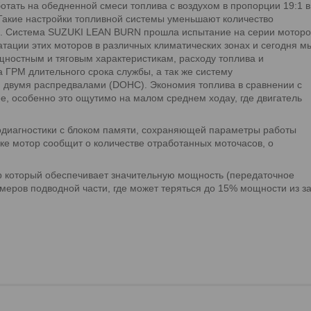
ать на обедненной смеси топлива с воздухом в пропорции 19:1 в
 Такие настройки топливной системы уменьшают количество
а. Система SUZUKI LEAN BURN прошла испытание на серии моторо
атации этих моторов в различных климатических зонах и сегодня м
щностным и тяговым характеристикам, расходу топлива и
 ГРМ длительного срока службы, а так же систему
и двумя распредвалами (DOHC). Экономия топлива в сравнении с
, особенно это ощутимо на малом среднем ходау, где двигатель
диагностики с блоком памяти, сохраняющей параметры работы
ке мотор сообщит о количестве отработанных моточасов, о
р который обеспечивает значительную мощность (передаточное
змеров подводной части, где может теряться до 15% мощности из з