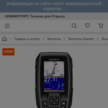
Информация на сайте носит информационный
характер...
АКВАМОТОРС Техника для Отдыха
Товары и услуги
Эхолоты
Эхолоты Garmin
Эхо
CHIRP