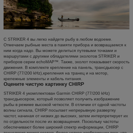
С STRIKER 4 вы легко найдете рыбу в любом водоеме.
Отмечаем рыбные места в памяти прибора и возвращаемся к
ним когда надо. Вы можете делиться путевыми точками и
маршрутами с другими обладателями эхолотов STRIKER и
приборов серии echoMAP™. Также, эхолот показывает скорость
движения. В комплекте крепление на панель, трансдьюсер с
CHIRP (77/200 kHz),крепления на транец и на мотор,
крепежные элементы и кабель питания.
Оцените чистую картинку CHIRP
STRIKER 4 укомплектован Garmin CHIRP (77/200 kHz)
трансдьюсером, который позволяет получить изображение
рыбы в режиме высокой четкости. В отличии от одной частоты
волны сигнала, CHIRP посылает непрерывную развертку
частот, начиная от низких до высоких, затем интерпретирует их
по отдельности после их возвращения. Поскольку частоты
обеспечивают более широкий спектр информации, CHIRP
технология может создать более четкое изображении того, что