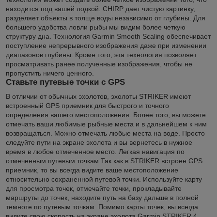
находится под вашей лодкой. CHIRP дает чистую картинку,
разделяет объекты в толще воды независимо от глубины. Для
большего удобства ловли рыбы мы видим более четкую
структуру дна. Технология Garmin Smooth Scaling обеспечивает
поступление непрерывного изображения даже при изменении
диапазонов глубины. Кроме того, эта технология позволяет
просматривать ранее полученные изображения, чтобы не
пропустить ничего ценного.
Ставьте путевые точки с GPS
В отличии от обычных эхолотов, эхолоты STRIKER имеют
встроенный GPS приемник для быстрого и точного
определения вашего местоположения. Более того, вы можете
отмечать ваши любимые рыбные места и в дальнейшем к ним
возвращаться. Можно отмечать любые места на воде. Просто
следуйте пути на экране эхолота и вы вернетесь в нужное
время в любое отмеченное место. Легкая навигация по
отмеченным путевым точкам Так как в STRIKER встроен GPS
приемник, то вы всегда видите ваше местоположение
относительно сохраненной путевой точки. Используйте карту
для просмотра точек, отмечайте точки, прокладывайте
маршруты до точек, находите путь на базу дальше в полной
темноте по путевым точкам. Помимо карты точек, вы всегда
видите свою скорость на экране эхолота Garmin STRIKER 4.