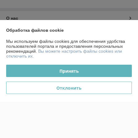
О нас
Обработка файлов cookie
Контакты
Мы используем файлы cookies для обеспечения удобства
пользователей портала и предоставления персональных
Доставка и оплата
рекомендаций.
Вы можете настроить файлы cookies или
отключить их.
График работы
Принять
Полная версия сайта
Отклонить
Политика обработки cookies
Сайт создан на платформе Deal.by