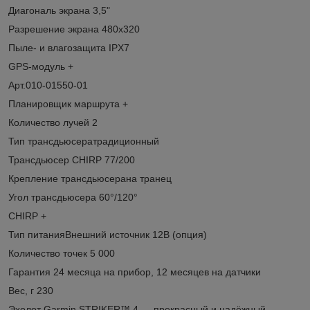
Диагональ экрана 3,5"
Разрешение экрана 480x320
Пыле- и влагозащита IPX7
GPS-модуль +
Арт.010-01550-01
Планировщик маршрута +
Количество лучей 2
Тип трансдьюсератрадиционный
Трансдьюсер CHIRP 77/200
Крепление трансдьюсерана транец
Угол трансдьюсера 60°/120°
CHIRP +
Тип питанияВнешний источник 12В (опция)
Количество точек 5 000
Гарантия 24 месяца на прибор, 12 месяцев на датчики
Вес, г 230
Эхолот Garmin STRIKER™ 4 — прекрасный и надёжный