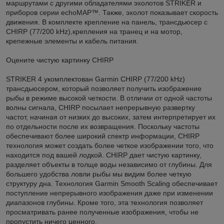
маршрутами с другими обладателями эхолотов STRIKER и
приборов серии echoMAP™. Также, эхолот показывает скорость
движения. В комплекте крепление на панель, трансдьюсер с
CHIRP (77/200 kHz),крепления на транец и на мотор,
крепежные элементы и кабель питания.
Оцените чистую картинку CHIRP
STRIKER 4 укомплектован Garmin CHIRP (77/200 kHz)
трансдьюсером, который позволяет получить изображение
рыбы в режиме высокой четкости. В отличии от одной частоты
волны сигнала, CHIRP посылает непрерывную развертку
частот, начиная от низких до высоких, затем интерпретирует их
по отдельности после их возвращения. Поскольку частоты
обеспечивают более широкий спектр информации, CHIRP
технология может создать более четкое изображении того, что
находится под вашей лодкой. CHIRP дает чистую картинку,
разделяет объекты в толще воды независимо от глубины. Для
большего удобства ловли рыбы мы видим более четкую
структуру дна. Технология Garmin Smooth Scaling обеспечивает
поступление непрерывного изображения даже при изменении
диапазонов глубины. Кроме того, эта технология позволяет
просматривать ранее полученные изображения, чтобы не
пропустить ничего ценного.