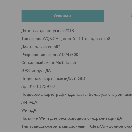
Описание
Дата выхода на рынок2016
Тип экранаWQVGA цветной TFT с подсветкой
Диагональ экрана9"
Разрешение экрана1024x600
Сенсорный экранMulti-touch
GPS-модульДА
Поддержка карт памятиДА (8GB)
Арт.010-01739-02
Поддержка картографииДа, карты Беларуси с глубинами
ANT+ДА
Wi-FiДА
Наличие Wi-Fi для беспроводной синхранизацииДА
Тип трансдьюсератрадиционный + ClearVü - донное ска