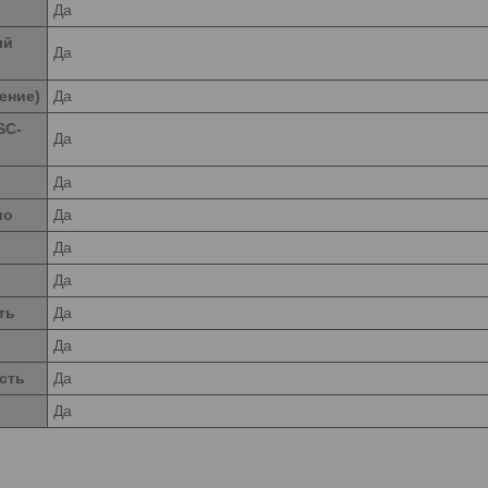
Да
ый
Да
ение)
Да
SC-
Да
Да
ио
Да
Да
Да
ть
Да
Да
сть
Да
Да