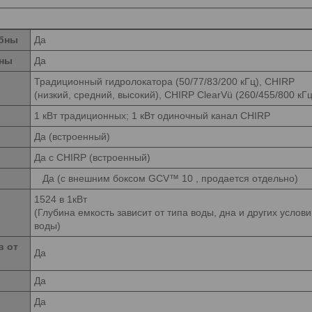
обны
Да
бны
Да
Традиционный гидролокатора (50/77/83/200 кГц), CHIRP
(низкий, средний, высокий), CHIRP ClearVü (260/455/800 кГц
1 кВт традиционных; 1 кВт одиночный канал CHIRP
Да (встроенный)
Да с CHIRP (встроенный)
Да (с внешним боксом GCV™ 10 , продается отдельно)
1524 в 1кВт
(Глубина емкость зависит от типа воды, дна и других услов
воды)
в от
Да
Да
Да