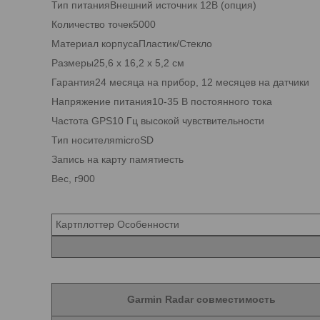
Тип питанияВнешний источник 12В (опция)
Количество точек5000
Материал корпусаПластик/Стекло
Размеры25,6 х 16,2 х 5,2 см
Гарантия24 месяца на прибор, 12 месяцев на датчики
Напряжение питания10-35 В постоянного тока
Частота GPS10 Гц высокой чувствительности
Тип носителяmicroSD
Запись на карту памятиесть
Вес, г900
Картплоттер Особенности
Garmin Radar совместимость