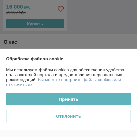
16 000
руб.
16 500 руб.
Купить
О нас
Рейтинг не сформирован
Менее 5 отзывов за последний год
Обработка файлов cookie
Компания продает на
Deal.by
Мы используем файлы cookies для обеспечения удобства
пользователей портала и предоставления персональных
рекомендаций.
Вы можете настроить файлы cookies или
Работает с 14.10.2013
отключить их.
г. Гомель
ул. 30 лет БССР д.1, Гомель, Беларусь
Принять
Контакты
Отклонить
Сегодня работает с 09:00 до 18:00
Показать весь график работы