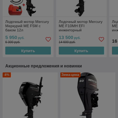
Лодочный мотор Mercury
Лодочный мотор Mercury
Лод
Меркурий ME F5M с
ME F10MH EFI
ME
баком 12л
инжекторный
ин
5 950
13 500
руб.
руб.
16
6 300 руб.
14 600 руб.
Купить
Купить
Акционные предложения и новинки
Зима-цена
-8%