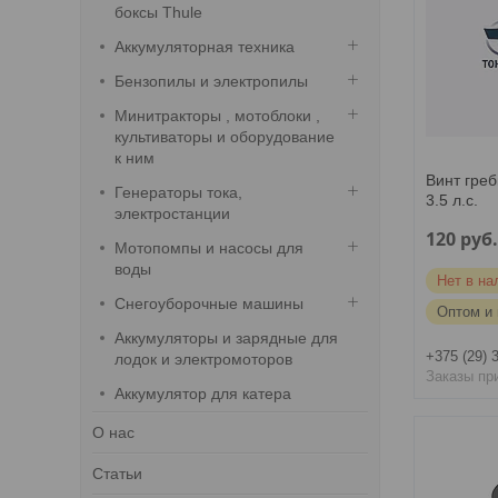
боксы Thule
Аккумуляторная техника
Бензопилы и электропилы
Минитракторы , мотоблоки ,
культиваторы и оборудование
к ним
Винт греб
Генераторы тока,
3.5 л.с.
электростанции
120
руб
Мотопомпы и насосы для
воды
Нет в на
Снегоуборочные машины
Оптом и 
Аккумуляторы и зарядные для
+375 (29) 
лодок и электромоторов
Заказы пр
Аккумулятор для катера
О нас
Статьи