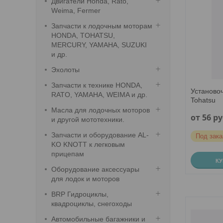
Двигатели Honda, Rato,
Weima, Fermer
Запчасти к лодочным моторам
HONDA, TOHATSU,
MERCURY, YAMAHA, SUZUKI
и др.
Эхолоты
Запчасти к технике HONDA,
Установо
RATO, YAMAHA, WEIMA и др.
Tohatsu
Масла для лодочных моторов
от 56
ру
и другой мототехники.
Запчасти и оборудование AL-
Под зака
KO KNOTT к легковым
прицепам
К
Оборудование аксессуары
для лодок и моторов
BRP Гидроциклы,
квадроциклы, снегоходы
Автомобильные багажники и