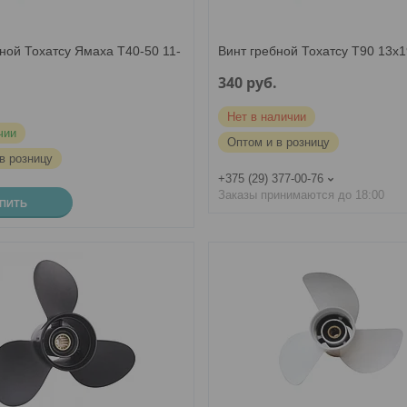
ной Тохатсу Ямаха T40-50 11-
Винт гребной Тохатсу T90 13х1
340
руб.
.
Нет в наличии
чии
Оптом и в розницу
в розницу
+375 (29) 377-00-76
Заказы принимаются до 18:00
УПИТЬ