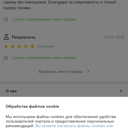
самому без помощников. Благодарю за оперативность и точный 
подбор техники
Сделка подтверждена через корзину
Покупатель
14.02.2026
Отлично
Сделка подтверждена через корзину
Показать все отзывы
О нас
Контакты
Обработка файлов cookie
Мы используем файлы cookies для обеспечения удобства
Доставка и оплата
пользователей портала и предоставления персональных
рекомендаций.
Вы можете настроить файлы cookies или