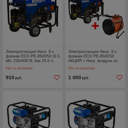
Электростанция бенз. 3-х
Электростанция бенз. 3-х
фазная ECO PE-8500S3 (6.5
фазная ECO PE-8500S3
кВт, 230/400 В, бак 25.0 л,
АКЦИЯ + Нагр. воздуха эл.
вес 84 кг)
Ecoterm EHR-05/3B (6.5 кВт,
Нет в наличии
Нет в наличии
230/400 В,
910
1 000
руб.
руб.