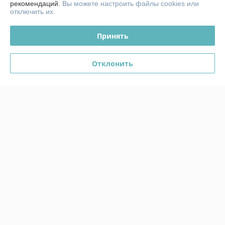
рекомендаций.
Вы можете настроить файлы cookies или
отключить их.
График работы
Принять
Полная версия сайта
Отклонить
Политика обработки cookies
Сайт создан на платформе Deal.by
Информация для покупателя
Юридическое лицо:
ЧТСУП "Аквамоторс"
РБ, 246008, г. Гомель ул. 30лет БССР, 1/100
Регистрационный номер ЕГР: 491059832
УНП: 491059832