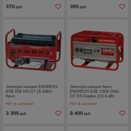
370
390
руб.
руб.
Электростанция ENDRESS
Электростанция бенз.
ESE 606 HS-GT (6,4кВт)
ENDRESS ESE 1306 DSG-
бенз.
GT ES Duplex (10.4 кВт,
230/400 В, бак 30.0 л, вес
Нет в наличии
Нет в наличии
135 кг) (113158)
3 305
8 400
руб.
руб.