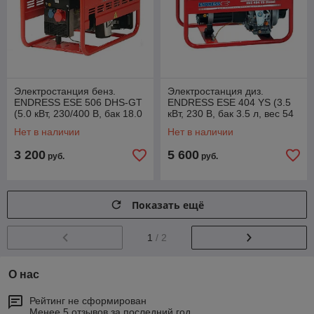
Электростанция бенз.
Электростанция диз.
ENDRESS ESE 506 DHS-GT
ENDRESS ESE 404 YS (3.5
(5.0 кВт, 230/400 В, бак 18.0
кВт, 230 В, бак 3.5 л, вес 54
л, вес 66 кг) (112304)
кг) (121000)
Нет в наличии
Нет в наличии
3 200
5 600
руб.
руб.
Показать ещё
1
/ 2
О нас
Рейтинг не сформирован
Менее 5 отзывов за последний год