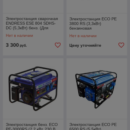
Электростанция сварочная
Электростанция ECO PE
ENDRESS ESE 804 SDHS-
3800 RS (3,3кВт)
DC (5,3кВт) бенз. (Для
бензиновая
сварки постоянным током)
Нет в наличии
Нет в наличии
(141001)
3 300
Цену уточняйте
руб.
Электростанция бенз. ECO
Электростанция ECO PE
PE-3000RS (2.2 кВт, 230 В,
6500 RS (5,5кВт)