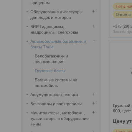
прицепам
Нет в на
Оборудование аксессуары
Оптом и 
для лодок и моторов
BRP Гидроциклы,
+375 (29) 
Заказы пр
квадроциклы, снегоходы
Автомобильные багажники и
боксы Thule
Велобагажники и
велокрепления
Грузовые боксы
Багажные системы на
автомобиль
Аккумуляторная техника
Бензопилы и электропилы
Грузовой 
600, цвет
Минитракторы , мотоблоки ,
культиваторы и оборудование
Цену у
к ним