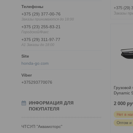
+375 (29) 
Заказы пр
+375 (29) 377-00-76
Заказы принимаются до 18:00
+375 (23) 255-83-21
Городской/Факс
+375 (29) 311-97-77
A1 Заказы до 18:00
honda-go.com
+375293770076
Грузовой 
Dynamic 
2 000
ру
ИНФОРМАЦИЯ ДЛЯ
ПОКУПАТЕЛЯ
Нет в на
Оптом и 
ЧТСУП "Аквамоторс"