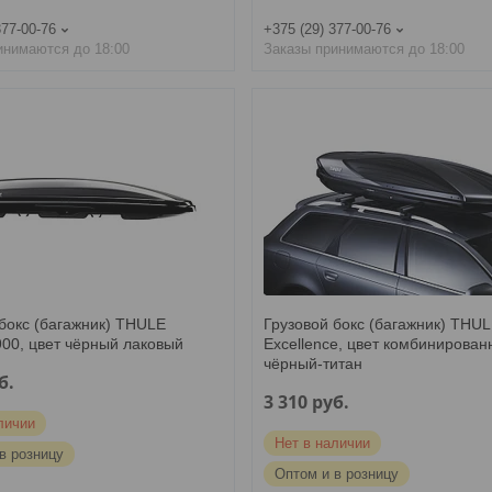
377-00-76
+375 (29) 377-00-76
инимаются до 18:00
Заказы принимаются до 18:00
бокс (багажник) THULE
Грузовой бокс (багажник) THU
900, цвет чёрный лаковый
Excellence, цвет комбинирова
чёрный-титан
б.
3 310
руб.
личии
Нет в наличии
в розницу
Оптом и в розницу