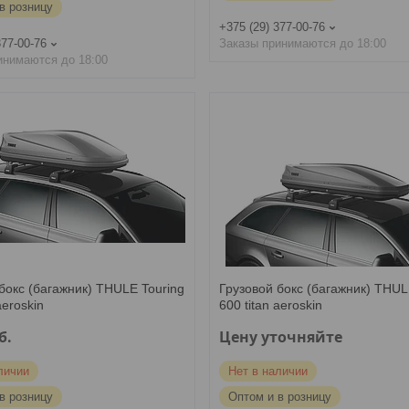
в розницу
+375 (29) 377-00-76
377-00-76
Заказы принимаются до 18:00
инимаются до 18:00
бокс (багажник) THULE Touring
Грузовой бокс (багажник) THUL
aeroskin
600 titan aeroskin
б.
Цену уточняйте
личии
Нет в наличии
в розницу
Оптом и в розницу