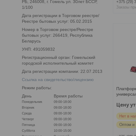
РБ, 246008, г. Гомель ул. 30лет БССР,
+375 (29) 
1/100
Заказы пр
Дата регистрации в Торговом реестре/
Реестре бытовых услуг: 05.02.2015
Номер в Торговом реестре/Реестре
бытовых услуг: 266419, Республика
Беларусь
УНП: 491059832
Регистрационный орган: Гомельский
городской исполнительный комитет
Дата регистрации компании: 22.07.2013
Ссылка на свидетельство/лицензию
Режим работы:
Платформ
универса
День
Время работы
Понедельник
09:00-18:00
Цену у
Вторник
09:00-18:00
Среда
09:00-18:00
Нет в на
Четверг
09:00-18:00
Оптом и 
Пятница
09:00-18:00
Суббота
10:00-15:00