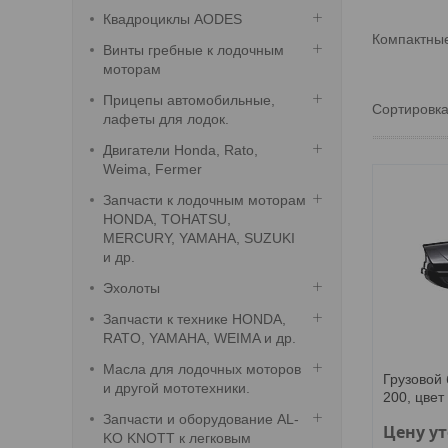
Квадроциклы AODES
Компактные
Винты гребные к лодочным
моторам
Прицепы автомобильные,
лафеты для лодок.
Двигатели Honda, Rato,
Weima, Fermer
Запчасти к лодочным моторам
HONDA, TOHATSU,
MERCURY, YAMAHA, SUZUKI
и др.
Эхолоты
Запчасти к технике HONDA,
RATO, YAMAHA, WEIMA и др.
Масла для лодочных моторов
Грузовой 
и другой мототехники.
200, цвет
Запчасти и оборудование AL-
Цену у
KO KNOTT к легковым