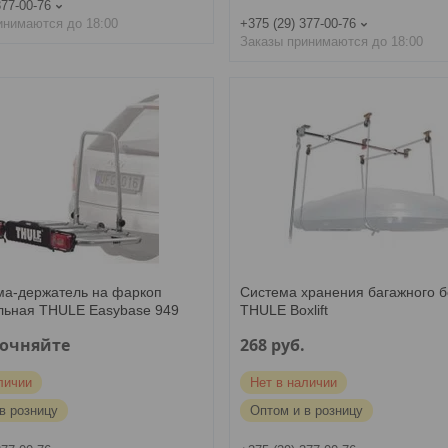
377-00-76
инимаются до 18:00
+375 (29) 377-00-76
Заказы принимаются до 18:00
а-держатель на фаркоп
Система хранения багажного б
льная THULE Easybase 949
THULE Boxlift
точняйте
268
руб.
личии
Нет в наличии
в розницу
Оптом и в розницу