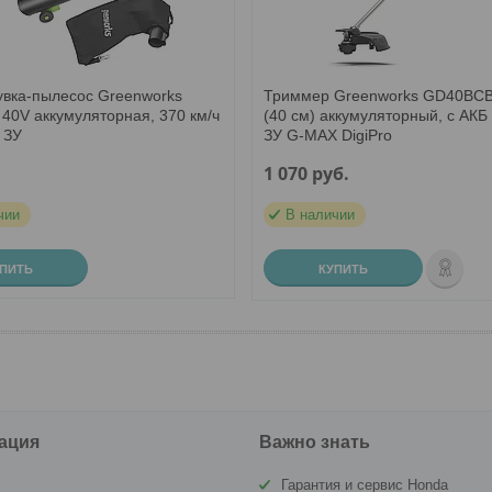
увка-пылесос Greenworks
Триммер Greenworks GD40BCB
40V аккумуляторная, 370 км/ч
(40 см) аккумуляторный, c АКБ 
 ЗУ
ЗУ G-MAX DigiPro
.
1 070
руб.
чии
В наличии
УПИТЬ
КУПИТЬ
ация
Важно знать
Гарантия и сервис Honda