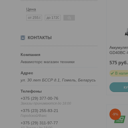
Цена
КОНТАКТЫ
Аккумуля
GD40BC 
Аквамоторс магазин техники
575
руб
В нали
ул. 30 лет БССР д.1, Гомель, Беларусь
К
+375 (29) 377-00-76
Заказы принимаются до 18:00
+375 (23) 255-83-21
-9%
Городской/Факс
+375 (29) 311-97-77
A1 Заказы до 18:00