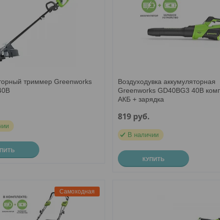
торный триммер Greenworks
Воздуходувка аккумуляторная
40В
Greenworks GD40BG3 40В ком
АКБ + зарядка
.
819
руб.
чии
В наличии
УПИТЬ
КУПИТЬ
Самоходная