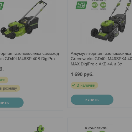
торная газонокосилка самоход
Аккумуляторная газонокосилка
ks GD40LM48SP 40В DigiPro
Greenworks GD40LM46SPK4 40
MAX DigiPro с АКБ 4А и ЗУ
б.
1 690
руб.
чии
В наличии
в розницу
КУПИТЬ
УПИТЬ