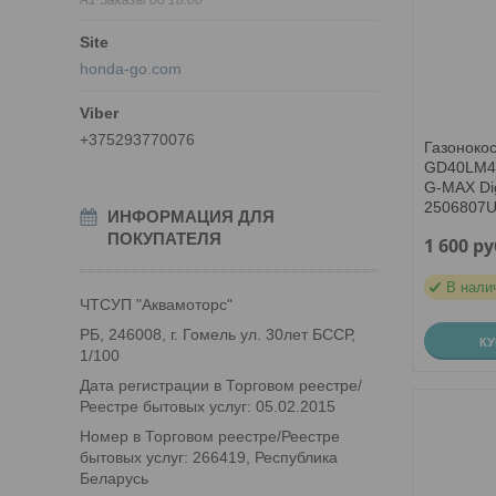
honda-go.com
+375293770076
Газоноко
GD40LM46
G-MAX Dig
2506807
ИНФОРМАЦИЯ ДЛЯ
ПОКУПАТЕЛЯ
1 600
ру
В нали
ЧТСУП "Аквамоторс"
РБ, 246008, г. Гомель ул. 30лет БССР,
К
1/100
Дата регистрации в Торговом реестре/
Реестре бытовых услуг: 05.02.2015
Номер в Торговом реестре/Реестре
бытовых услуг: 266419, Республика
Беларусь