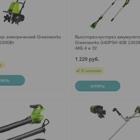
тор электрический Greenworks
Высоторез-кусторез аккумулят
1500Вт
Greenworks G40PSH 40В 1303
АКБ 4 и ЗУ
.
1 229
руб.
з
В наличии
УПИТЬ
КУПИТЬ