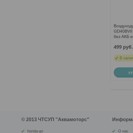
Воздуход
GD40BVII 
без АКБ и
499
руб
В нали
К
© 2013 ЧТСУП "Аквамоторс"
Информ
honda-go
О нас