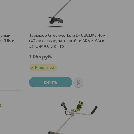
орный
Триммер Greenworks GD40BCBК5 40V
907UB с
(40 см) аккумуляторный, c АКБ 5 А/ч и
ЗУ G-MAX DigiPro
1 065
руб.
В наличии
КУПИТЬ