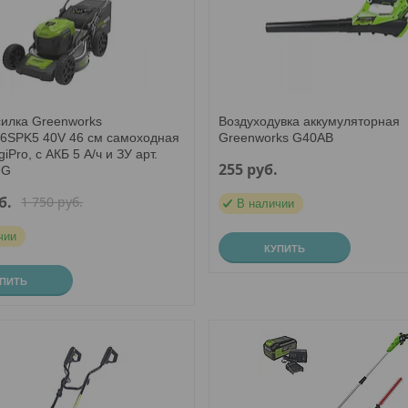
силка Greenworks
Воздуходувка аккумуляторная
SPK5 40V 46 см самоходная
Greenworks G40AB
iPro, с АКБ 5 А/ч и ЗУ арт.
255
руб.
UG
б.
1 750
руб.
В наличии
чии
КУПИТЬ
УПИТЬ