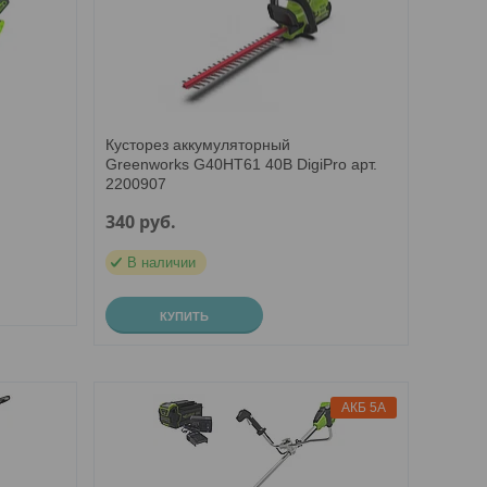
Кусторез аккумуляторный
Greenworks G40HT61 40В DigiPro арт.
2200907
340
руб.
В наличии
КУПИТЬ
АКБ 5А