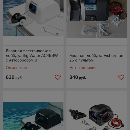
Якорная электричеcкая
лебёдка Big Water AC45SW
Якорная лебёдка Fisherman
с автосбросом и
25 c пультом
подсветкой. Цвет белый
Ожидается
Нет в наличии
630
340
руб.
руб.