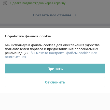
Сделка подтверждена через корзину
Показать все отзывы
О нас
Обработка файлов cookie
Контакты
Мы используем файлы cookies для обеспечения удобства
пользователей портала и предоставления персональных
рекомендаций.
Вы можете настроить файлы cookies или
Доставка и оплата
отключить их.
График работы
Принять
Полная версия сайта
Отклонить
Политика обработки cookies
Сайт создан на платформе Deal.by