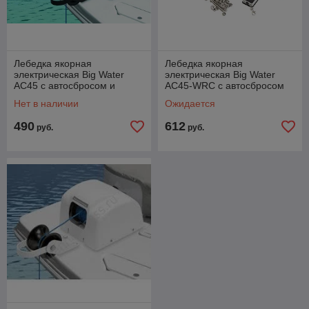
Лебедка якорная
Лебедка якорная
электричеcкая Big Water
электричеcкая Big Water
AC45 с автосбросом и
AC45-WRC с автосбросом
подсветкой
подсветкой и пультом
Нет в наличии
Ожидается
490
612
руб.
руб.