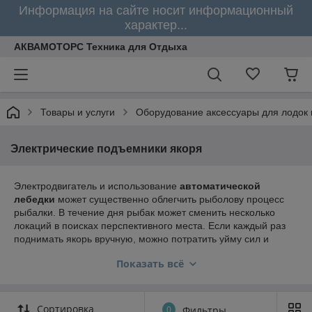
Информация на сайте носит информационный
характер...
АКВАМОТОРС Техника для Отдыха
Товары и услуги
Оборудование аксессуары для лодок 
Электрические подъемники якоря
Электродвигатель и использование
автоматической
лебедки
может существенно облегчить рыболову процесс
рыбалки. В течение дня рыбак может сменить несколько
локаций в поисках перспективного места. Если каждый раз
поднимать якорь вручную, можно потратить уйму сил и
времени. Чтобы облегчить лодочную рыбалку, компании
Показать всё
производители выпускают не только лебедки, но и
различные аксессуары. Чем же отличаются друг от друга
якорные лебедки? Во-первых, мощностью двигателя. Во-
вторых, «начинкой», т.е. электроникой. Управление может
Сортировка
0
Фильтры