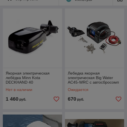
быть как дистанционным, так и ручным. Самый удобный
вариант – это дистанционное управление. Чтобы опустить
или поднять якорь, стоит просто нажать на кнопку пульта.
Также можно подобрать и якорную веревку, которая имеет
низкую гигроскопичность, то есть мало впитывает воду. Также
такая веревка имеет положительную плавучесть и
оснащается карабином для якоря.
Якорная электрическая
Лебедка якорная
лебёдка Minn Kota
электричеcкая Big Water
DECKHAND 40
AC45-WRC с автосбросомп
подсветкой и пультом
Нет в наличии
Ожидается
1 460
670
руб.
руб.