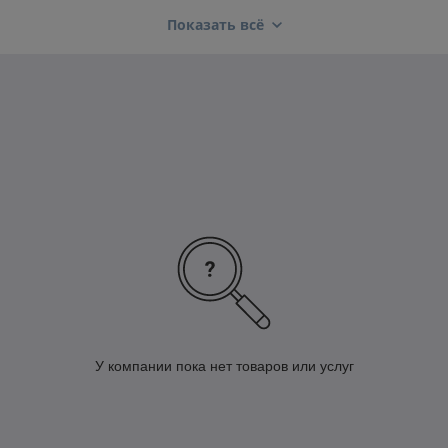
мощность - 300W
Показать всё
ток потребления - 25А
дистанционное управление (брелок)
максимальное тяговое усилие - 1558 кг
тяговое усилие в воде - 3175 кг
стальной трос - толщина 5.12мм длина 9.15м
подключение к бортовой сети автомобиля
возможность ручной затяжки лодки
нержавеющая фурнитура
У компании пока нет товаров или услуг